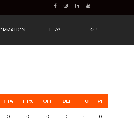
FORMATION
LE 5X5
LE 3×3
FTA
FT%
OFF
DEF
TO
PF
0
0
0
0
0
0