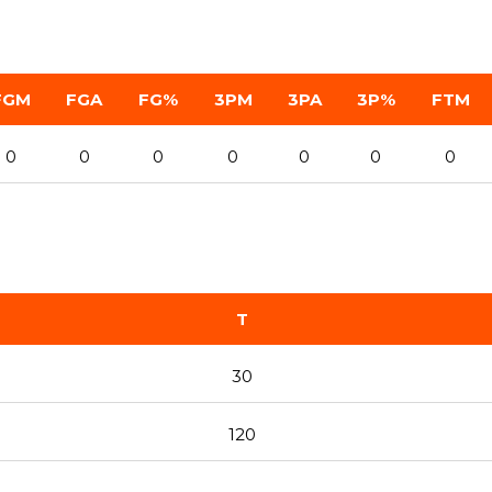
FGM
FGA
FG%
3PM
3PA
3P%
FTM
0
0
0
0
0
0
0
T
30
120