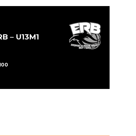
RB – U13M1
H00