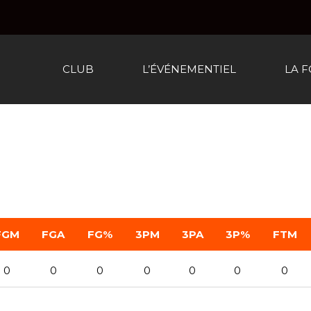
CLUB
L’ÉVÉNEMENTIEL
LA 
FGM
FGA
FG%
3PM
3PA
3P%
FTM
0
0
0
0
0
0
0