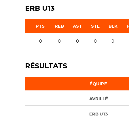
ERB U13
PTS
REB
AST
STL
BLK
0
0
0
0
0
RÉSULTATS
ÉQUIPE
AVRILLÉ
ERB U13