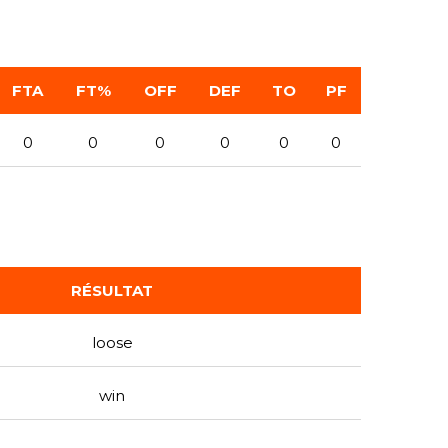
FTA
FT%
OFF
DEF
TO
PF
0
0
0
0
0
0
RÉSULTAT
loose
win