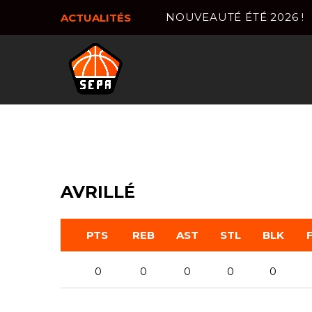
NOUVEAUTÉ ÉTÉ 2026 !
ACTUALITÉS
AVRILLÉ
PTS
REB
AST
STL
BLK
0
0
0
0
0