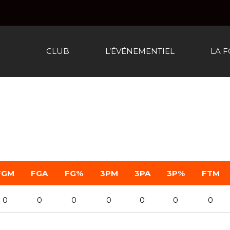
CLUB
L’ÉVÉNEMENTIEL
LA 
FGM
FGA
FG%
3PM
3PA
3P%
FTM
0
0
0
0
0
0
0