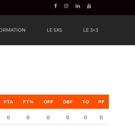
FORMATION
LE 5X5
LE 3×3
FTA
FT%
OFF
DEF
TO
PF
0
0
0
0
0
0