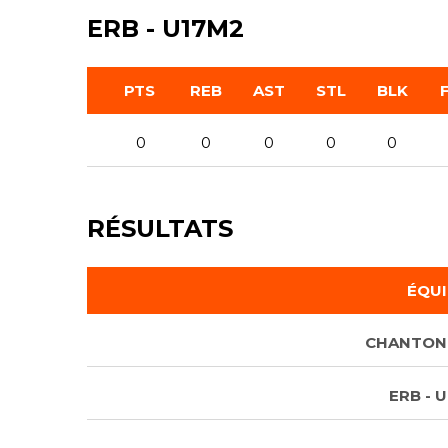
ERB - U17M2
PTS
REB
AST
STL
BLK
0
0
0
0
0
RÉSULTATS
ÉQUI
CHANTON
ERB - 