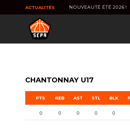
NOUVEAUTÉ ÉTÉ 2026 !
ACTUALITÉS
CHANTONNAY U17
PTS
REB
AST
STL
BLK
0
0
0
0
0