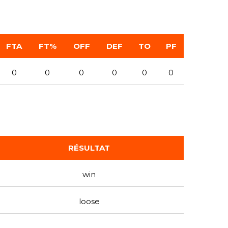
FTA
FT%
OFF
DEF
TO
PF
0
0
0
0
0
0
RÉSULTAT
win
loose