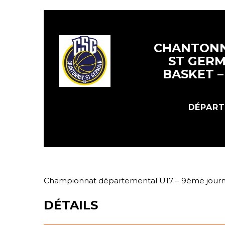
CHANTONN
ST GERM
BASKET –
DÉPART
Championnat départemental U17 – 9ème jour
DÉTAILS