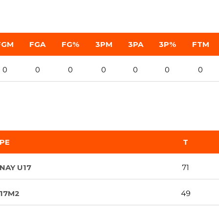
FGM
FGA
FG%
3PM
3PA
3P%
FTM
0
0
0
0
0
0
0
PE
T
NAY U17
71
U17M2
49