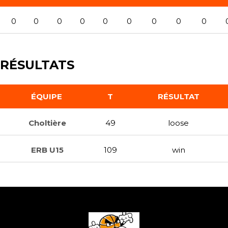
0
0
0
0
0
0
0
0
0
RÉSULTATS
ÉQUIPE
T
RÉSULTAT
Choltière
49
loose
ERB U15
109
win