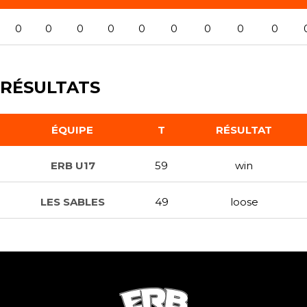
0
0
0
0
0
0
0
0
0
RÉSULTATS
ÉQUIPE
T
RÉSULTAT
ERB U17
59
win
LES SABLES
49
loose