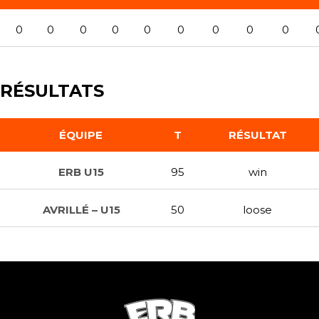
0
0
0
0
0
0
0
0
0
RÉSULTATS
ÉQUIPE
T
RÉSULTAT
ERB U15
95
win
AVRILLÉ – U15
50
loose