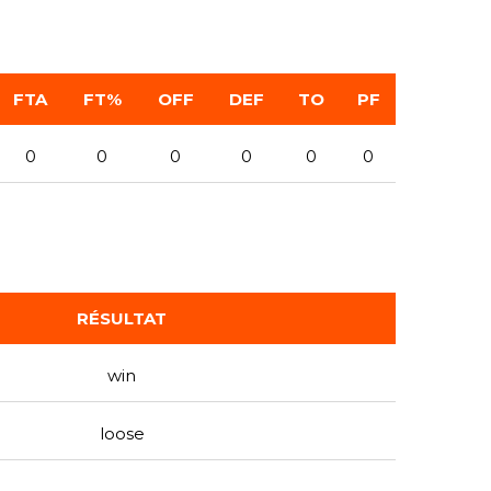
FTA
FT%
OFF
DEF
TO
PF
0
0
0
0
0
0
RÉSULTAT
win
loose