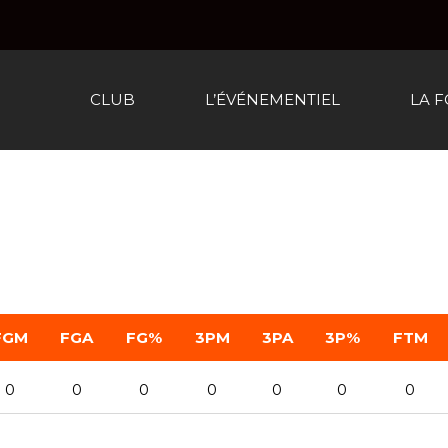
CLUB
L’ÉVÉNEMENTIEL
LA 
FGM
FGA
FG%
3PM
3PA
3P%
FTM
0
0
0
0
0
0
0