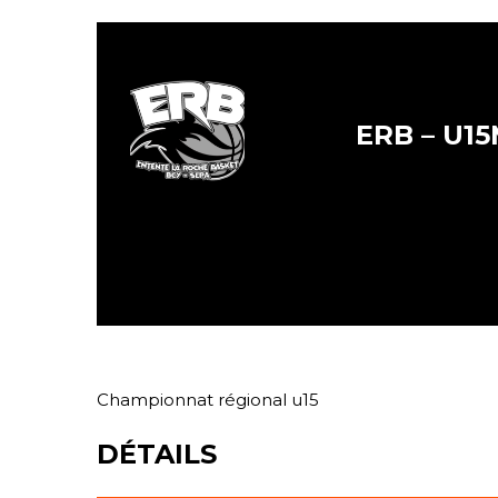
ERB – U15
Championnat régional u15
DÉTAILS