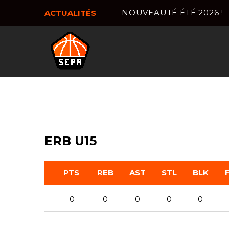
NOUVEAUTÉ ÉTÉ 2026 !
ACTUALITÉS
ERB U15
PTS
REB
AST
STL
BLK
0
0
0
0
0