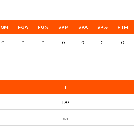
FGM
FGA
FG%
3PM
3PA
3P%
FTM
0
0
0
0
0
0
0
T
120
65