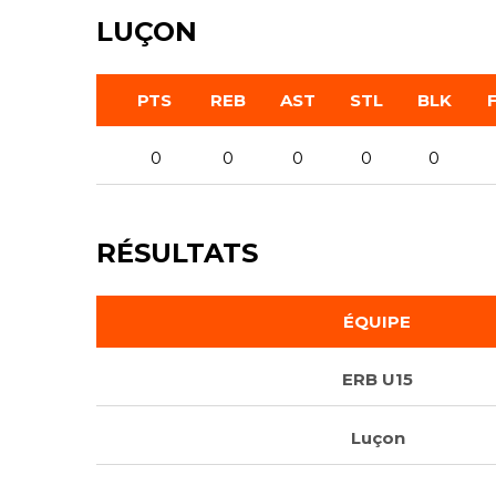
LUÇON
PTS
REB
AST
STL
BLK
0
0
0
0
0
RÉSULTATS
ÉQUIPE
ERB U15
Luçon