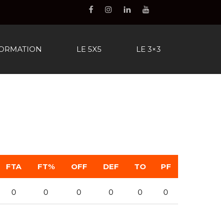
FORMATION
LE 5X5
LE 3×3
FTA
FT%
OFF
DEF
TO
PF
0
0
0
0
0
0