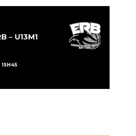
B – U13M1
 15H45