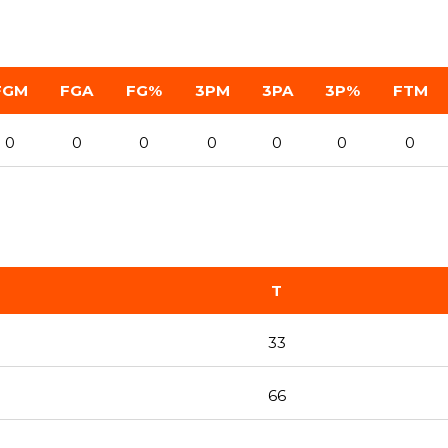
FGM
FGA
FG%
3PM
3PA
3P%
FTM
0
0
0
0
0
0
0
T
33
66