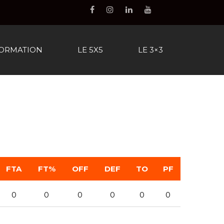
FORMATION
LE 5X5
LE 3×3
FTA
FT%
OFF
DEF
TO
PF
0
0
0
0
0
0