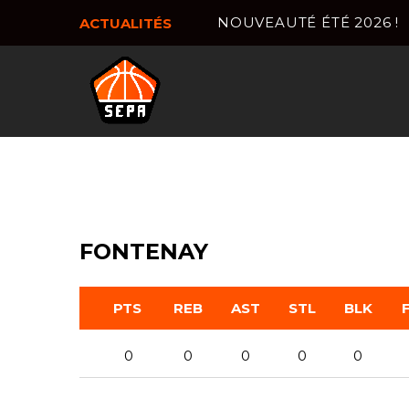
NOUVEAUTÉ ÉTÉ 2026 !
ACTUALITÉS
FONTENAY
PTS
REB
AST
STL
BLK
0
0
0
0
0