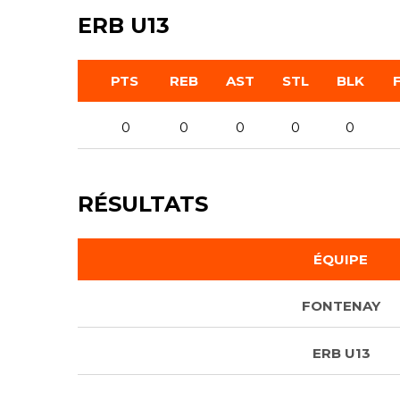
ERB U13
PTS
REB
AST
STL
BLK
0
0
0
0
0
RÉSULTATS
ÉQUIPE
FONTENAY
ERB U13