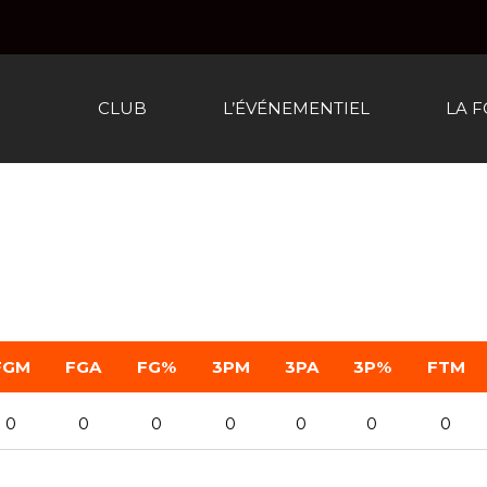
CLUB
L’ÉVÉNEMENTIEL
LA 
FGM
FGA
FG%
3PM
3PA
3P%
FTM
0
0
0
0
0
0
0