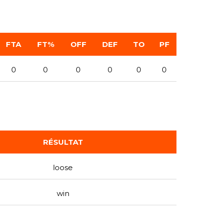
FTA
FT%
OFF
DEF
TO
PF
0
0
0
0
0
0
RÉSULTAT
loose
win