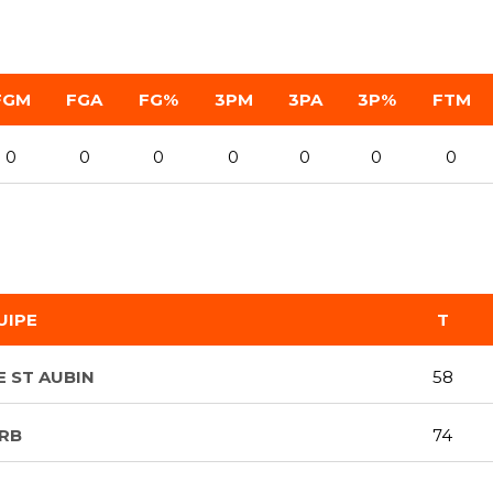
FGM
FGA
FG%
3PM
3PA
3P%
FTM
0
0
0
0
0
0
0
UIPE
T
 ST AUBIN
58
RB
74