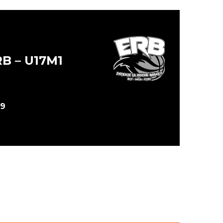
B – U17M1
59