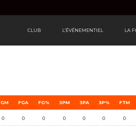
CLUB
L’ÉVÉNEMENTIEL
LA 
FGM
FGA
FG%
3PM
3PA
3P%
FTM
0
0
0
0
0
0
0