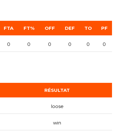
FTA
FT%
OFF
DEF
TO
PF
0
0
0
0
0
0
RÉSULTAT
loose
win