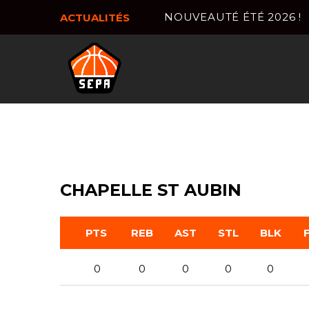
NOUVEAUTÉ ÉTÉ 2026 !
ACTUALITÉS
CHAPELLE ST AUBIN
PTS
REB
AST
STL
BLK
0
0
0
0
0