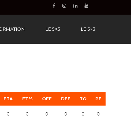
FORMATION
LE 5X5
LE 3×3
FTA
FT%
OFF
DEF
TO
PF
0
0
0
0
0
0