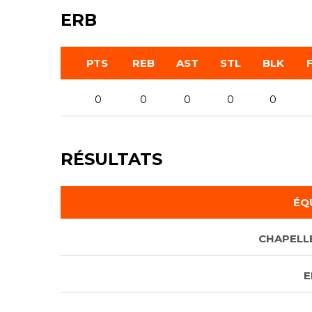
ERB
PTS
REB
AST
STL
BLK
0
0
0
0
0
RÉSULTATS
ÉQ
CHAPELLE
E