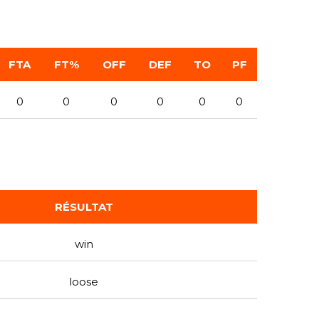
FTA
FT%
OFF
DEF
TO
PF
0
0
0
0
0
0
RÉSULTAT
win
loose