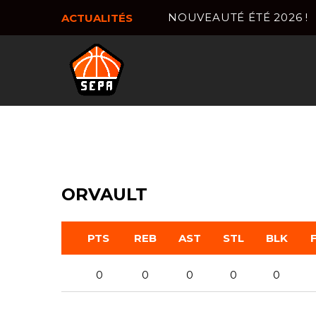
NOUVEAUTÉ ÉTÉ 2026 !
ACTUALITÉS
ORVAULT
PTS
REB
AST
STL
BLK
0
0
0
0
0