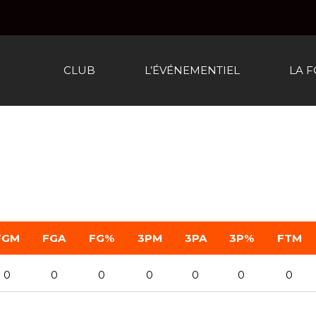
CLUB
L’ÉVÉNEMENTIEL
LA 
FGM
FGA
FG%
3PM
3PA
3P%
FTM
0
0
0
0
0
0
0