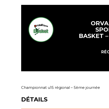
ORVA
SPO
BASKET –
RÉG
Championnat u15 régional – 5ème journée
DÉTAILS