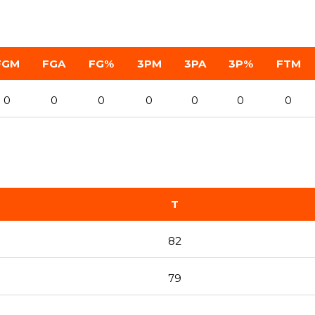
FGM
FGA
FG%
3PM
3PA
3P%
FTM
0
0
0
0
0
0
0
T
82
79