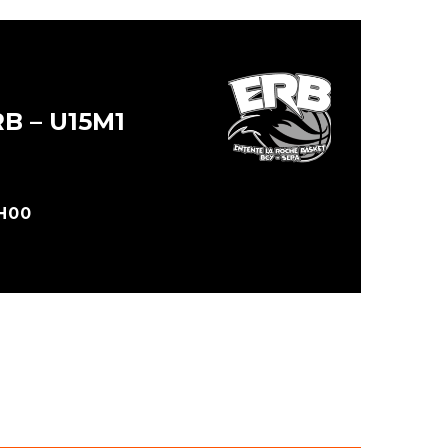
B – U15M1
6H00