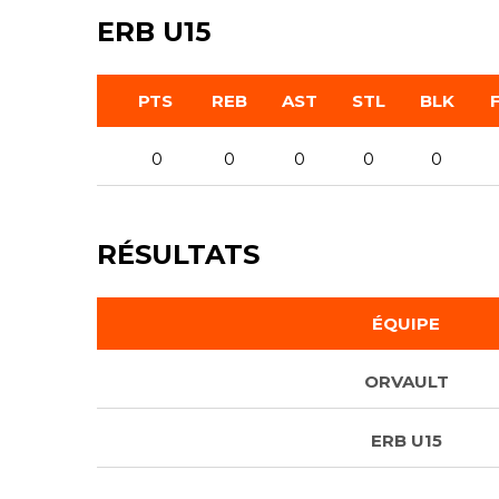
ERB U15
PTS
REB
AST
STL
BLK
0
0
0
0
0
RÉSULTATS
ÉQUIPE
ORVAULT
ERB U15