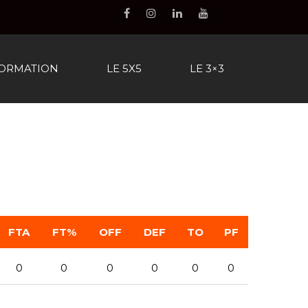
FORMATION
LE 5X5
LE 3×3
FTA
FT%
OFF
DEF
TO
PF
0
0
0
0
0
0