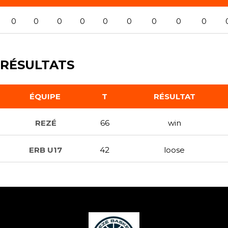
0
0
0
0
0
0
0
0
0
RÉSULTATS
ÉQUIPE
T
RÉSULTAT
REZÉ
66
win
ERB U17
42
loose