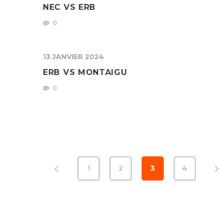
NEC VS ERB
0
13 JANVIER 2024
ERB VS MONTAIGU
0
1
2
3
4