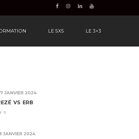
FORMATION
LE 5X5
LE 3×3
7 JANVIER 2024
REZÉ VS ERB
0
3 JANVIER 2024