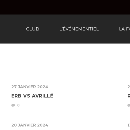
CLUB
L’ÉVÉNEMENTIEL
LA 
27 JANVIER 2024
2
ERB VS AVRILLÉ
0
20 JANVIER 2024
1