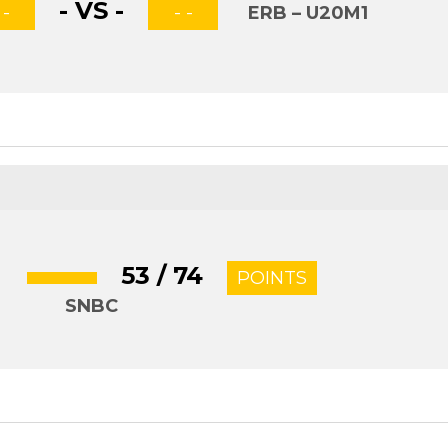
- VS -
 -
- -
ERB – U20M1
53 / 74
POINTS
SNBC