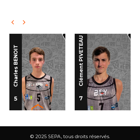
PLAYERS
Clément PIVETEAU
Charles BENOIT
7
5
© 2025 SEPA, tous droits réservés.