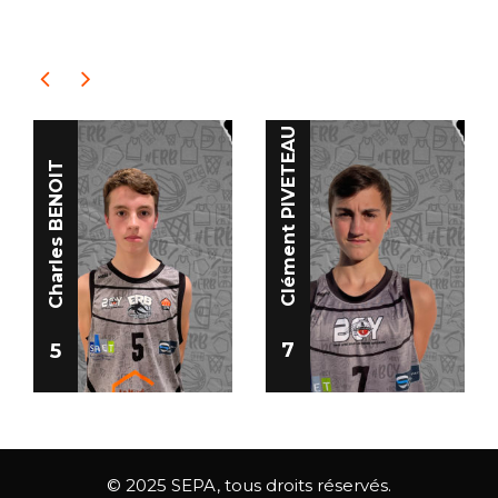
PLAYERS
Clément PIVETEAU
Charles BENOIT
7
5
© 2025 SEPA, tous droits réservés.