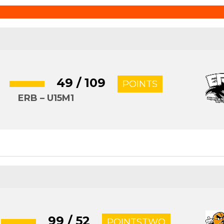
49 / 109
POINTS
ERB – U15M1
99 / 52
POINTSTWO