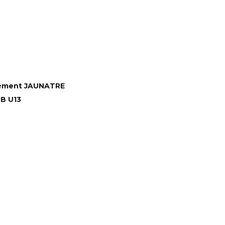
ément JAUNATRE
B U13
YERS