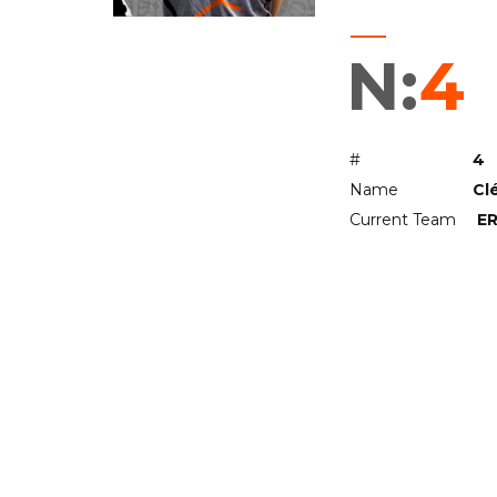
N:
4
#
4
Name
Cl
Current Team
ER
RELATED PLA