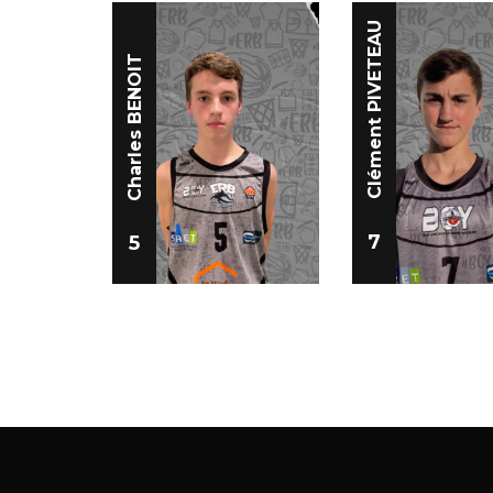
Clément PIVETEAU
Charles BENOIT
7
5