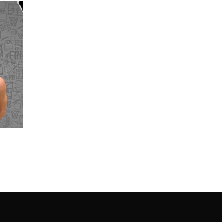
Malo FORTINEAU
Lenny LIYONG