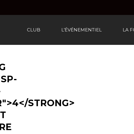
CLUB
L’ÉVÉNEMENTIEL
LA 
G
SP-
-
">4</STRONG>
T
RE