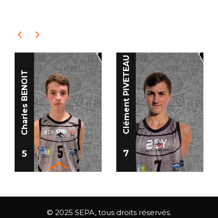
PLAYERS
Clément PIVETEAU
Charles BENOIT
7
5
© 2025 SEPA, tous droits réservés.